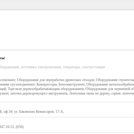
сье
борудование, источники электропитания, генераторы, электростанции
сопильное; Оборудование для переработки древесных отходов; Оборудование строительн
ование грузоподъемное; Компрессоры; Бензоинструмент; Оборудование металлообраба
ий; Торговля деревообрабатывающим оборудованием; Оборудование для первичной о
мент, заточка дереворежущего инструмента; Ленточные пилы по дереву, сервис ленточн
Б, оф.34; ул. Бакинских Комиссаров, 17-А,
347-10-51, (050)