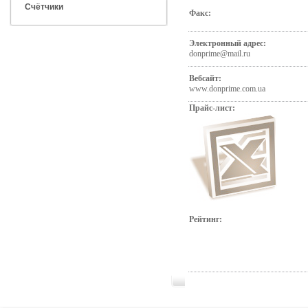
Счётчики
Факс:
Электронный адрес:
donprime@mail.ru
Вебсайт:
www.donprime.com.ua
Прайс-лист:
Рейтинг: