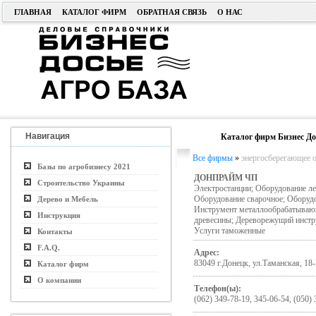
ГЛАВНАЯ
КАТАЛОГ ФИРМ
ОБРАТНАЯ СВЯЗЬ
О НАС
Навигация
Каталог фирм Бизнес До
Все фирмы
»
энергосберегающее о
Базы по агробизнесу 2021
ДОНПРАЙМ ЧП
Строительство Украины
Электростанции; Оборудование ле
Оборудование сварочное; Оборуд
Дерево и Мебель
Инструмент металлообрабатывающ
Инструкция
древесины; Дереворежущий инстру
Услуги таможенные
Контакты
F.A.Q.
Адрес:
83049 г.Донецк, ул.Таманская, 18-
Каталог фирм
О компании
Телефон(ы):
(062) 349-78-19, 345-06-54, (050) 