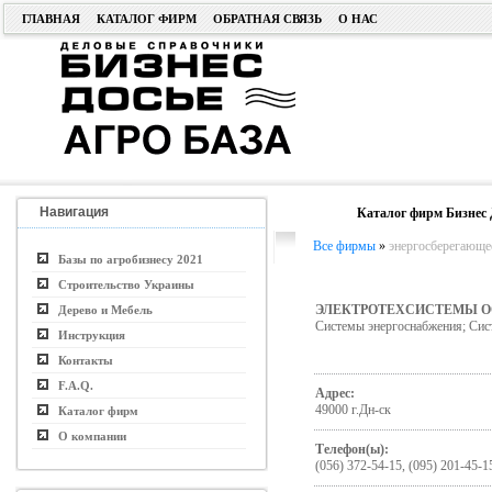
ГЛАВНАЯ
КАТАЛОГ ФИРМ
ОБРАТНАЯ СВЯЗЬ
О НАС
Навигация
Каталог фирм Бизнес 
Все фирмы
»
энергосберегающее
Базы по агробизнесу 2021
Строительство Украины
ЭЛЕКТРОТЕХСИСТЕМЫ О
Дерево и Мебель
Системы энергоснабжения; Сист
Инструкция
Контакты
F.A.Q.
Адрес:
49000 г.Дн-ск
Каталог фирм
О компании
Телефон(ы):
(056) 372-54-15, (095) 201-45-1