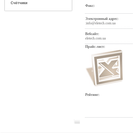
Счётчики
Факс:
Электронный адрес:
:
info@eletech.com.ua
Вебсайт:
eletech.com.ua
Прайс-лист:
Рейтинг: