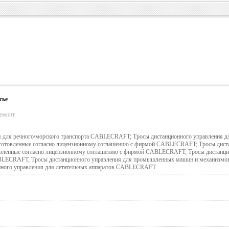
сье
ремонт
я для речного/морского транспорта CABLECRAFT; Тросы дистанционного управления д
изготовленные согласно лицензионному соглашению с фирмой CABLECRAFT; Тросы дист
товленные согласно лицензионному соглашению с фирмой CABLECRAFT; Тросы дистанц
ABLECRAFT; Тросы дистанционного управления для промышленных машин и механизмо
ого управления для летательных аппаратов CABLECRAFT