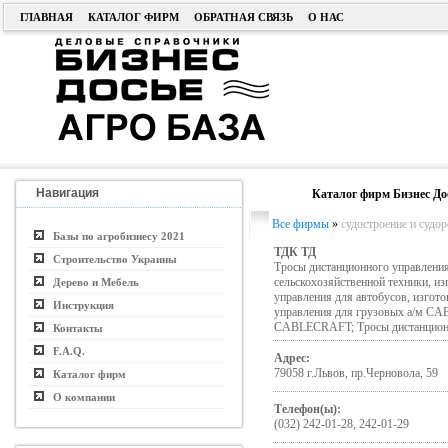
ГЛАВНАЯ
КАТАЛОГ ФИРМ
ОБРАТНАЯ СВЯЗЬ
О НАС
Навигация
Каталог фирм Бизнес До
Все фирмы
»
судостроение и судо
Базы по агробизнесу 2021
ТДК ТД
Строительство Украины
Тросы дистанционного управлени
сельскохозяйственной техники, 
Дерево и Мебель
управления для автобусов, изго
Инструкция
управления для грузовых а/м C
CABLECRAFT; Тросы дистанционн
Контакты
F.A.Q.
Адрес:
79058 г.Львов, пр.Черновола, 59
Каталог фирм
О компании
Телефон(ы):
(032) 242-01-28, 242-01-29