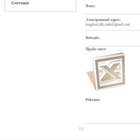
Счётчики
Факс:
Электронный адрес:
torgdom.tdk.caile@gmail.com
Вебсайт:
Прайс-лист:
Рейтинг: