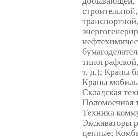
добывающей,
строительной,
транспортной
энергогенери
нефтехимичес
бумагоделател
типографской
т. д.); Краны 
Краны мобиль
Складская тех
Поломоечная 
Техника комм
Экскаваторы 
цепные; Комб