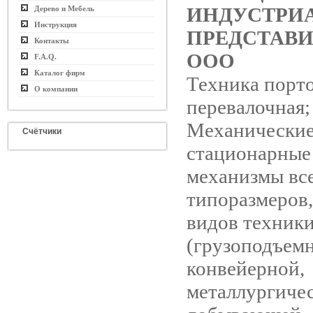
ИНДУСТРИ
Дерево и Мебель
Инструкция
ПРЕДСТАВ
Контакты
ООО
F.A.Q.
Каталог фирм
Техника порт
О компании
перевалочная;
Механически
Счётчики
стационарные
механизмы вс
типоразмеров,
видов техник
(грузоподъем
конвейерной,
металлургичес