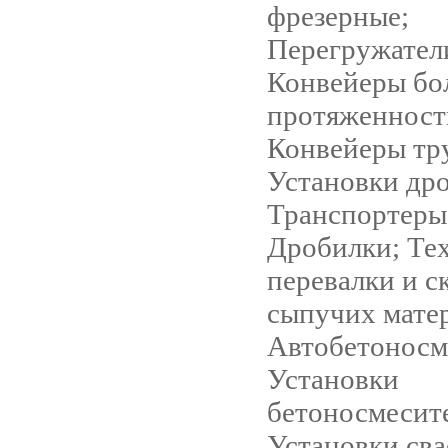
фрезерные;
Перегружател
Конвейеры бо
протяженност
Конвейеры тр
Установки др
Транспортеры
Дробилки; Те
перевалки и с
сыпучих мате
Автобетоносм
Установки
бетоносмесит
Установки св