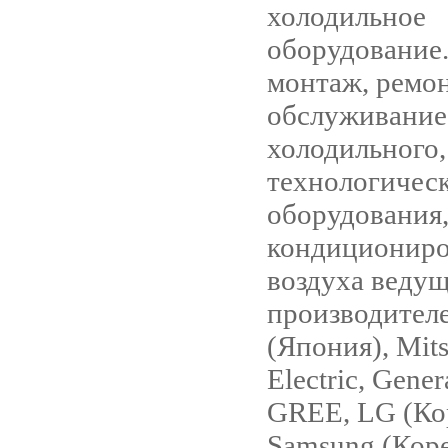
холодильное
оборудование.
монтаж, ремон
обслуживание
холодильного,
технологичес
оборудования,
кондициониро
воздуха веду
производител
(Япония), Mits
Electric, Gene
GREE, LG (Ко
Samsung (Коре