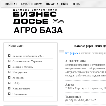
ГЛАВНАЯ
КАТАЛОГ ФИРМ
ОБРАТНАЯ СВЯЗЬ
О НАС
Навигация
Каталог фирм Бизнес До
Все фирмы
»
системы вентиляции,
Базы по агробизнесу 2021
АНТАРЕС ЧПФ
Строительство Украины
Кондиционирование и отопление;
Дерево и Мебель
наладка котельного оборудования
Энергосберегающие технологии; Об
Инструкция
сосудов, работающих под давлен
Контакты
F.A.Q.
Адрес:
73000 г.Херсон, ш. Островское, 3
Каталог фирм
О компании
Телефон(ы):
(0552) 26-51-93, 41-23-42