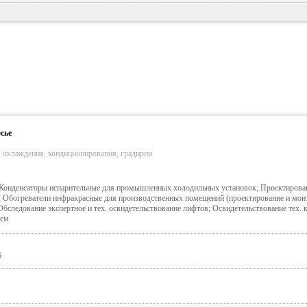
сье
 охлаждения, кондиционирования, градирни
 Конденсаторы испарительные для промышленных холодильных установок; Проектирован
; Обогреватели инфракрасные для производственных помещений (проектирование и мон
следование экспертное и тех. освидетельствование лифтов; Освидетельствование тех. к
ием
6