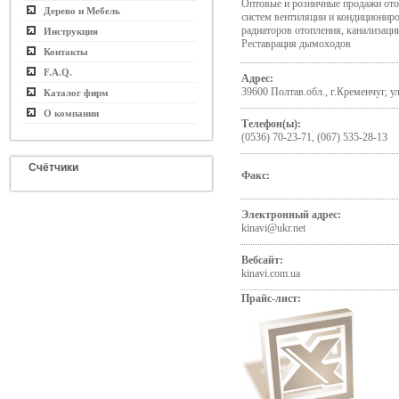
Оптовые и розничные продажи ото
Дерево и Мебель
систем вентиляции и кондиционир
радиаторов отопления, канализаци
Инструкция
Реставрация дымоходов
Контакты
F.A.Q.
Адрес:
39600 Полтав.обл., г.Кременчуг, у
Каталог фирм
О компании
Телефон(ы):
(0536) 70-23-71, (067) 535-28-13
Счётчики
Факс:
Электронный адрес:
kinavi@ukr.net
Вебсайт:
kinavi.com.ua
Прайс-лист: