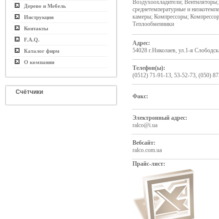
Воздухоохладители; Вентиляторы;
Дерево и Мебель
среднетемпературные и низкотемп
камеры; Компрессоры; Компрессор
Инструкция
Теплообменники
Контакты
F.A.Q.
Адрес:
54028 г.Николаев, ул.1-я Слободск
Каталог фирм
О компании
Телефон(ы):
(0512) 71-91-13, 53-52-73, (050) 8
Счётчики
Факс:
Электронный адрес:
ralco@i.ua
Вебсайт:
ralco.com.ua
Прайс-лист: