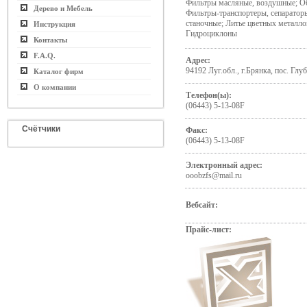
Фильтры масляные, воздушные; О
Дерево и Мебель
Фильтры-транспортеры, сепаратор
станочные; Литье цветных металло
Инструкция
Гидроциклоны
Контакты
F.A.Q.
Адрес:
94192 Луг.обл., г.Брянка, пос. Глу
Каталог фирм
О компании
Телефон(ы):
(06443) 5-13-08F
Счётчики
Факс:
(06443) 5-13-08F
Электронный адрес:
ooobzfs@mail.ru
Вебсайт:
Прайс-лист: