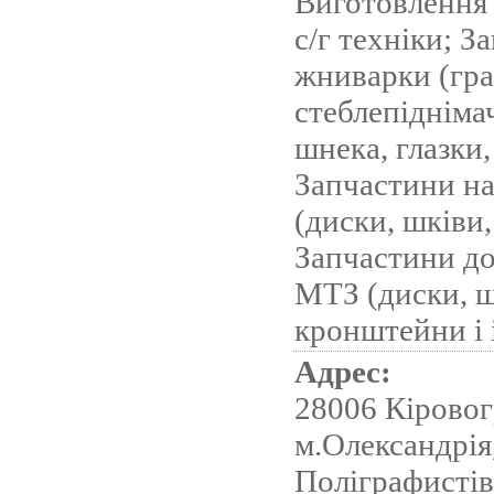
Виготовлення 
с/г техніки; З
жниварки (гра
стеблепіднімач
шнека, глазки,
Запчастини н
(диски, шківи,
Запчастини до
МТЗ (диски, 
кронштейни і і
Адрес:
28006 Кіровог
м.Олександрія
Поліграфистів