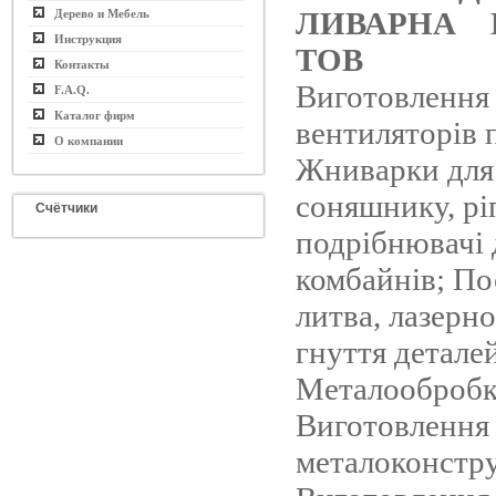
ЛИВАРНА 
Дерево и Мебель
Инструкция
ТОВ
Контакты
Виготовлення
F.A.Q.
Каталог фирм
вентиляторів 
О компании
Жниварки для
соняшнику, рі
Счётчики
подрібнювачі 
комбайнів; По
литва, лазерно
гнуття детале
Металообробк
Виготовлення
металоконстру