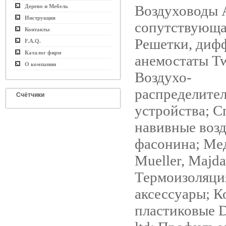
Воздуховоды 
Дерево и Мебель
Инструкция
сопутствующа
Контакты
Решетки, диф
F.A.Q.
Каталог фирм
анемостаты Twi
О компании
Воздухо-
распределите
Счётчики
уcтройства; С
навивные воз
фасонина; Ме
Mueller, Majda
Термоизоляция
аксессуары; К
пластиковые Da