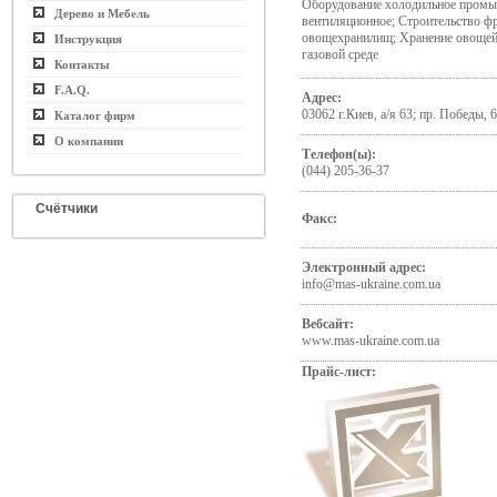
Оборудование холодильное промы
Дерево и Мебель
вентиляционное; Строительство ф
овощехранилищ; Хранение овощей
Инструкция
газовой среде
Контакты
F.A.Q.
Адрес:
03062 г.Киев, а/я 63; пр. Победы, 6
Каталог фирм
О компании
Телефон(ы):
(044) 205-36-37
Счётчики
Факс:
Электронный адрес:
info@mas-ukraine.com.ua
Вебсайт:
www.mas-ukraine.com.ua
Прайс-лист: