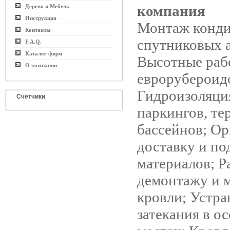
компания
Дерево и Мебель
Инструкция
Монтаж конди
Контакты
спутниковых 
F.A.Q.
Каталог фирм
Высотные раб
О компании
еврорубероид
Гидроизоляция
Счётчики
паркингов, тер
бассейнов; Ор
доставку и по
материалов; Р
демонтажу и 
кровли; Устр
затекания в о