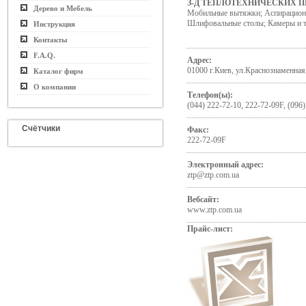
З-Д ТЕПЛОТЕХНИЧЕСКИХ П
Дерево и Мебель
Мобильные вытяжки; Аспирацион
Шлифовальные столы; Камеры и т
Инструкция
Контакты
F.A.Q.
Адрес:
01000 г.Киев, ул.Краснознаменная
Каталог фирм
О компании
Телефон(ы):
(044) 222-72-10, 222-72-09F, (096
Счётчики
Факс:
222-72-09F
Электронный адрес:
ztp@ztp.com.ua
Вебсайт:
www.ztp.com.ua
Прайс-лист: