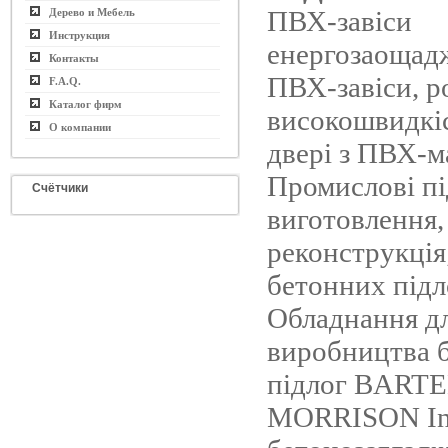
ПВХ-завіси
Дерево и Мебель
Инструкция
енергозаощад
Контакты
ПВХ-завiси, р
F.A.Q.
Каталог фирм
високошвидкiс
О компании
дверi з ПВХ-м
Промисловi пі
Счётчики
виготовлення,
реконструкцiя
бетонних підло
Обладнання д
виробництва 
підлог BART
MORRISON In