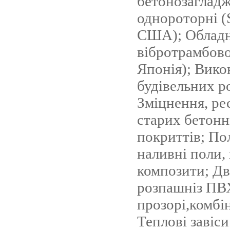
бетонозагладж
однороторні 
США); Облад
вібротрамбово
Японія); Вико
будiвельних ро
Зміцнення, ре
старих бетон
покриттiв; По
наливнi поли,
композити; Дв
розпашніз ПВ
прозорі,комбі
Теплові завіси