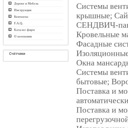
Системы вент
Дерево и Мебель
Инструкция
крышные; Сай
Контакты
СЕНДВИЧ-пан
F.A.Q.
Каталог фирм
Кровельные м
О компании
Фасадные сис
Изоляционные
Счётчики
Окна мансард
Системы вент
бытовые; Воро
Поставка и м
автоматически
Поставка и м
перегрузочной