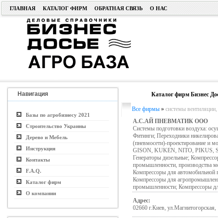
ГЛАВНАЯ
КАТАЛОГ ФИРМ
ОБРАТНАЯ СВЯЗЬ
О НАС
Навигация
Каталог фирм Бизнес До
Все фирмы
»
системы вентиляции,
Базы по агробизнесу 2021
А.С.АЙ ПНЕВМАТИК ООО
Строительство Украины
Системы подготовки воздуха: осу
Фитинги; Переходники никелиров
Дерево и Мебель
(пневмосети)-проектирование и 
Инструкция
GISON, KUKEN, NITO, PIKUS, ST
Генераторы дизельные; Компресс
Контакты
промышленности, производства ме
F.A.Q.
Компрессоры для автомобильной 
Компрессоры для агропромышленн
Каталог фирм
промышленности; Компрессоры дл
О компании
Адрес:
02660 г.Киев, ул.Магнитогорская, 