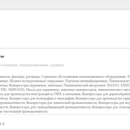
сье
 охлаждения, кондиционирования, градирни
шители, фильтры, ресиверы; Сервисное обслуживание вентиляционного оборудования; Ч
анные; Шланги полиуретановые спиральные; Перчатки антивибрационные; Пневмомагис
монтаж; Компрессоры поршневые, винтовые; Пневматический инструмент: BASSO, END
ID, SHINANO; Масла для поршневых, винтовых компрессоров, пневматического инст
оры для производства конструкций из ПВХ и алюминия; Компрессоры для деревообраб
бели; Компрессоры для полиграфии и типографии; Компрессоры для производства тары 
промышленности; Компрессоры для химической промышленности; Компрессоры для ме
ости; Компрессоры для горнодобывающей промышленности; Компрессоры для стеколь
я текстильной промышленности
1-Е