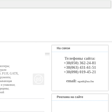
На связи
Телефоны сайта:
+38(050) 362-24-81
иллеры;
+38(063) 431-61-51
трали
+38(098) 019-45-21
O, FUJI, GATX,
румента;
email:
атывающая
ugmk@ua.fm
и упаковки;
дицины;
ной
Реклама на сайте