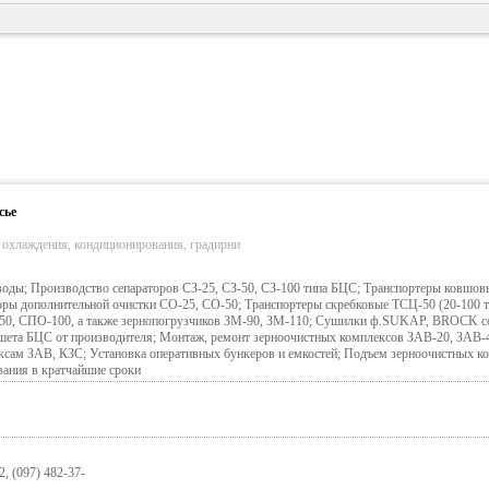
сье
 охлаждения, кондиционирования, градирни
оды; Производство сепараторов СЗ-25, СЗ-50, СЗ-100 типа БЦС; Транспортеры ковшов
торы дополнительной очистки СО-25, СО-50; Транспортеры скребковые ТСЦ-50 (20-100 то
, СПО-100, а также зернопогрузчиков ЗМ-90, ЗМ-110; Сушилки ф.SUKAP, BROCK со 
шета БЦС от производителя; Монтаж, ремонт зерноочистных комплексов ЗАВ-20, ЗАВ-
ксам ЗАВ, КЗС; Установка оперативных бункеров и емкостей; Подъем зерноочистных к
ания в кратчайшие сроки
2, (097) 482-37-