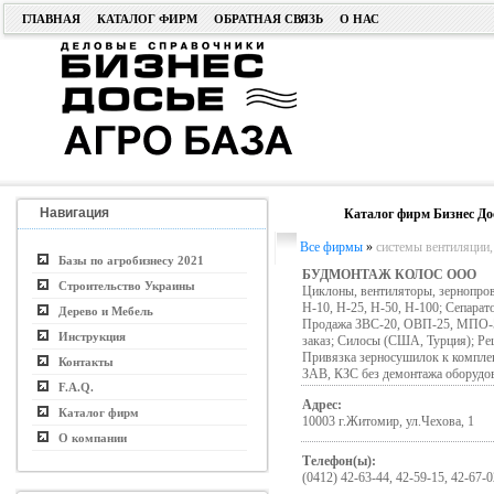
ГЛАВНАЯ
КАТАЛОГ ФИРМ
ОБРАТНАЯ СВЯЗЬ
О НАС
Навигация
Каталог фирм Бизнес До
Все фирмы
»
системы вентиляции,
Базы по агробизнесу 2021
БУДМОНТАЖ КОЛОС ООО
Строительство Украины
Циклоны, вентиляторы, зернопров
Н-10, Н-25, Н-50, Н-100; Сепара
Дерево и Мебель
Продажа ЗВС-20, ОВП-25, МПО-50
Инструкция
заказ; Силосы (США, Турция); Ре
Привязка зерносушилок к компле
Контакты
ЗАВ, КЗС без демонтажа оборудов
F.A.Q.
Адрес:
Каталог фирм
10003 г.Житомир, ул.Чехова, 1
О компании
Телефон(ы):
(0412) 42-63-44, 42-59-15, 42-67-0