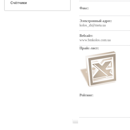
Счётчики
Факс:
Электронный адрес:
kolos_zh@meta.ua
Вебсайт:
www.bmkolos.com.ua
Прайс-лист:
Рейтинг: