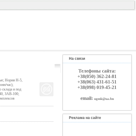
На связи
Телефоны сайта:
+38(050) 362-24-81
ые; Нории Н-5,
+38(063) 431-61-51
нн/час);
+38(098) 019-45-21
склада и под
40, ЗАВ-100;
email:
омплексов
ugmk@ua.fm
Реклама на сайте