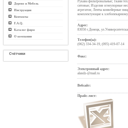
Рукава фильтровальные; Ткани те
Дерево и Мебель
ситовые; Изделия огнеупорные не
агрегатов; Ленты конвейерные пищ
Инструкция
комплектующие к хлебопекарному
Контакты
F.A.Q.
Адрес:
83050 г.Донецк, ул.Университетска
Каталог фирм
О компании
Телефон(ы):
(062) 334-34-19, (095) 419-07-14
Счётчики
Факс:
Электронный адрес:
alandz-@mail.ru
Вебсайт:
Прайс-лист: