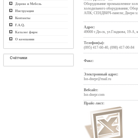
Оборудование промышленное холо
Дерево и Мебель
холодильного оборудования; Обор
Инструкция
АПК; СЕНДВИЧ-панели; Двери х
Контакты
F.A.Q.
Адрес:
49000 г.Дн-ск, ул.Гладкова, 19-А, к
Каталог фирм
О компании
Телефон(ы):
(095) 417-60-40, (098) 417-00-84
Счётчики
Факс:
Электронный адрес:
lsn-dnepr@mail.ru
Вебсайт:
lsn-dnepr.com
Прайс-лист: