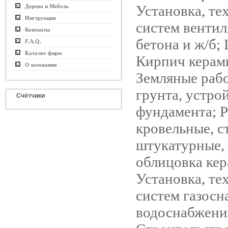
Установка, те
Дерево и Мебель
Инструкция
систем вентил
Контакты
бетона и ж/б; 
F.A.Q.
Каталог фирм
Кирпич керам
О компании
Земляные раб
грунта, устро
Счётчики
фундамента; 
кровельные, с
штукатурные, 
облицовка кер
Установка, те
систем газосн
водоснабжения