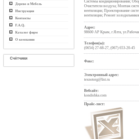
Системы кондиционирования; Обор
Дерево и Мебель
Очистители воздуха; Монтаж сист
вентиляции; Проектирование сист
Инструкция
вентиляции; Ремонт холодильнико
Контакты
F.A.Q.
Адрес:
98600 АР Крым, г.Ялта, ул.Рабочая
Каталог фирм
О компании
Телефон(ы):
(0654) 27-68-27, (067) 653-20-45
Счётчики
Факс:
Электронный адрес:
texnotorg@list.ru
Вебсайт:
kondishka.com
Прайс-лист: