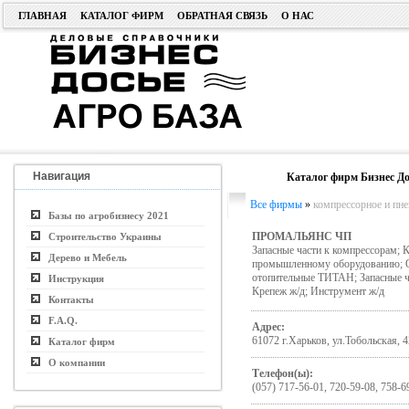
ГЛАВНАЯ
КАТАЛОГ ФИРМ
ОБРАТНАЯ СВЯЗЬ
О НАС
Навигация
Каталог фирм Бизнес До
Все фирмы
»
компрессорное и пне
Базы по агробизнесу 2021
ПРОМАЛЬЯНС ЧП
Строительство Украины
Запасные части к компрессорам; К
Дерево и Мебель
промышленному оборудованию; Об
отопительные ТИТАН; Запасные ча
Инструкция
Крепеж ж/д; Инструмент ж/д
Контакты
F.A.Q.
Адрес:
61072 г.Харьков, ул.Тобольская, 4
Каталог фирм
О компании
Телефон(ы):
(057) 717-56-01, 720-59-08, 758-6