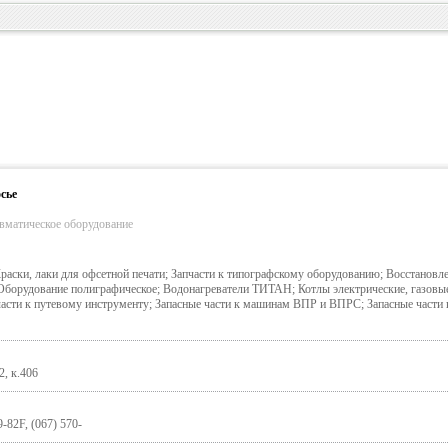
сье
вматическое оборудование
раски, лаки для офсетной печати; Запчасти к типографскому оборудованию; Восстановле
орудование полиграфическое; Водонагреватели ТИТАН; Котлы электрические, газовы
сти к путевому инструменту; Запасные части к машинам ВПР и ВПРС; Запасные части 
2, к.406
9-82F, (067) 570-