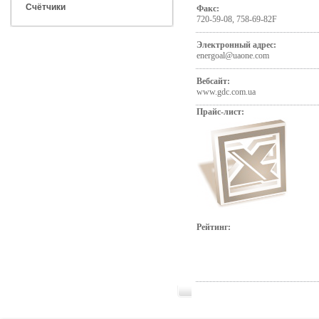
Счётчики
Факс:
720-59-08, 758-69-82F
Электронный адрес:
energoal@uaone.com
Вебсайт:
www.gdc.com.ua
Прайс-лист:
Рейтинг: