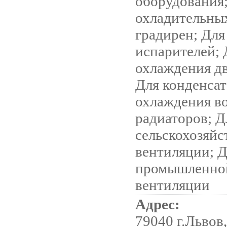
оборудования
охладительны
градирен; Для
испарителей; 
охлаждения дв
Для конденса
охлаждения во
радиаторов; Д
сельскохозяйс
вентиляции; 
промышленно
вентиляции
Адрес:
79040 г.Львов,