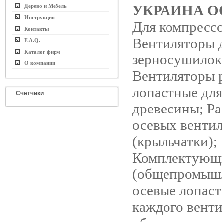
УКРАИНА О
Дерево и Мебель
Инструкция
Для компресс
Контакты
Вентиляторы 
F.A.Q.
Каталог фирм
зерносушилок
О компании
Вентиляторы 
лопастные дл
Счётчики
древесины; Ра
осевых венти
(крыльчатки);
Комплектующ
(общепромыш
осевые лопаст
каждого вент