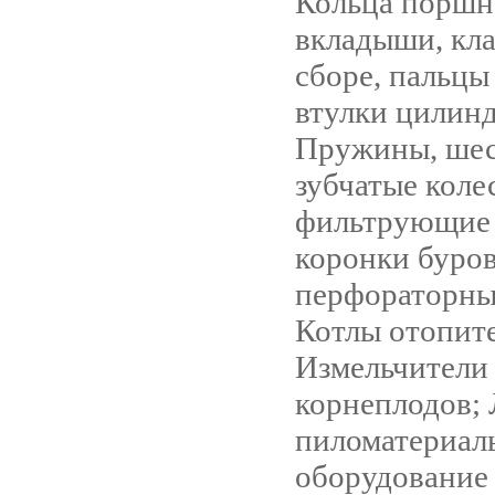
Кольца поршн
вкладыши, кла
сборе, пальцы
втулки цилинд
Пружины, шес
зубчатые коле
фильтрующие 
коронки буро
перфораторны
Котлы отопит
Измельчители 
корнеплодов; 
пиломатериалы
оборудование 