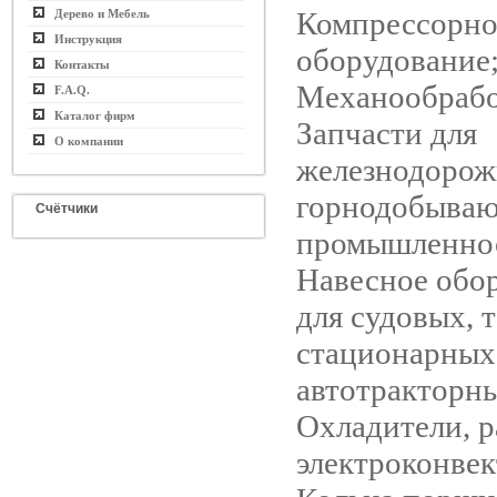
Компрессорно
Дерево и Мебель
Инструкция
оборудование
Контакты
Механообрабо
F.A.Q.
Каталог фирм
Запчасти для
О компании
железнодорож
горнодобыва
Счётчики
промышленно
Навесное обо
для судовых, 
стационарных
автотракторны
Охладители, р
электроконвек