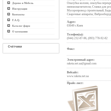
Опалубка колонн, опалубка перекр
Дерево и Мебель
пневмонагнетатели; Станки для ре
Инструкция
Мусоропровод строительный; Бадья
Сварочные аппараты; Виброоборуд
Контакты
F.A.Q.
Адрес:
03049 г.Киев
Каталог фирм
О компании
Телефон(ы):
(044) 232-87-96, (093) 778-92-82
Счётчики
Факс:
Электронный адрес:
raketa.net.ua@gmail.com
Вебсайт:
www.raketa.net.ua
Прайс-лист: