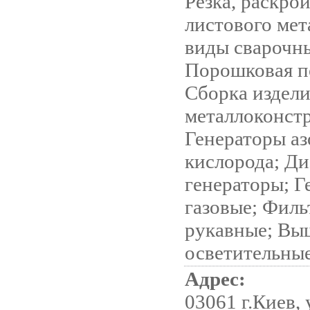
Резка, раскрой
листового мет
виды сварочны
Порошковая п
Сборка издели
металлоконст
Генераторы аз
кислорода; Ди
генераторы; Г
газовые; Фил
рукавные; Вы
осветительны
Адрес:
03061 г.Киев,