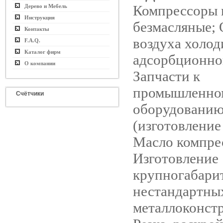
Компрессоры 
Дерево и Мебель
Инструкция
безмасляные;
Контакты
воздуха холод
F.A.Q.
Каталог фирм
адсорбционно
О компании
Запчасти к
промышленно
Счётчики
оборудовани
(изготовление
Масло компре
Изготовление
крупногабари
нестандартны
металлоконст