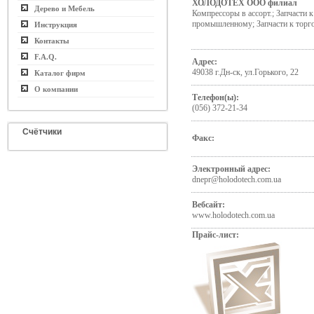
ХОЛОДОТЕХ ООО филиал
Дерево и Мебель
Компрессоры в ассорт.; Запчасти
промышленному; Запчасти к торг
Инструкция
Контакты
F.A.Q.
Адрес:
49038 г.Дн-ск, ул.Горького, 22
Каталог фирм
О компании
Телефон(ы):
(056) 372-21-34
Счётчики
Факс:
Электронный адрес:
dnepr@holodotech.com.ua
Вебсайт:
www.holodotech.com.ua
Прайс-лист: