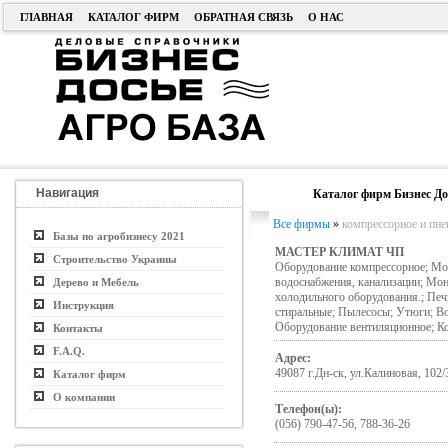
ГЛАВНАЯ
КАТАЛОГ ФИРМ
ОБРАТНАЯ СВЯЗЬ
О НАС
Навигация
Каталог фирм Бизнес До
Все фирмы
»
компрессорное и пне
Базы по агробизнесу 2021
МАСТЕР КЛИМАТ ЧП
Строительство Украины
Оборудование компрессорное; Мо
водоснабжения, канализации; Мон
Дерево и Мебель
холодильного оборудования.; Пе
Инструкция
стиральные; Пылесосы; Утюги; Во
Оборудование вентиляционное; К
Контакты
F.A.Q.
Адрес:
49087 г.Дн-ск, ул.Калиновая, 102/
Каталог фирм
О компании
Телефон(ы):
(056) 790-47-56, 788-36-26