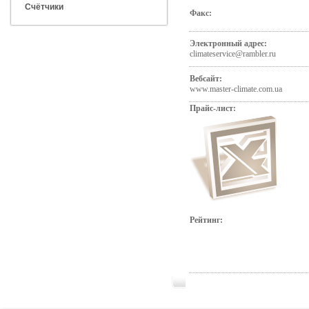
Счётчики
Факс:
Электронный адрес:
climateservice@rambler.ru
Вебсайт:
www.master-climate.com.ua
Прайс-лист:
Рейтинг: