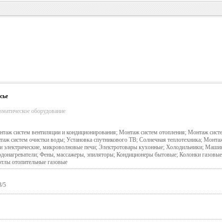
сье
вматическое оборудование
нтаж систем вентиляции и кондиционирования; Монтаж систем отопления; Монтаж сист
таж систем очистки воды; Установка спутникового ТВ; Солнечная теплотехника; Монта
чи электрические, микроволновые печи; Электротовары кухонные; Холодильники; Маши
донагреватели; Фены, массажеры, эпиляторы; Кондиционеры бытовые; Колонки газовые
отлы отопительные газовые
3/5