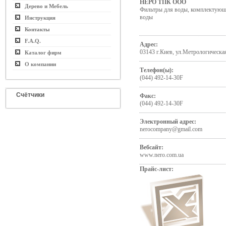
НЕРО ТПК ООО
Дерево и Мебель
Фильтры для воды, комплектующи
воды
Инструкция
Контакты
F.A.Q.
Адрес:
03143 г.Киев, ул.Метрологическая
Каталог фирм
О компании
Телефон(ы):
(044) 492-14-30F
Счётчики
Факс:
(044) 492-14-30F
Электронный адрес:
nerocompany@gmail.com
Вебсайт:
www.nero.com.ua
Прайс-лист: