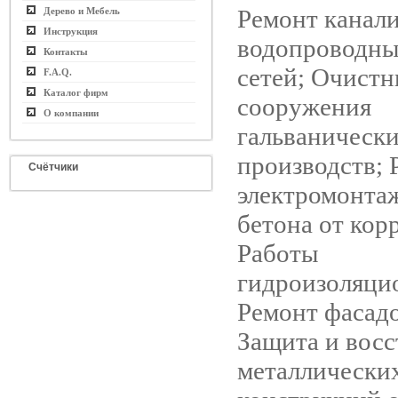
Ремонт канал
Дерево и Мебель
Инструкция
водопроводны
Контакты
сетей; Очист
F.A.Q.
Каталог фирм
сооружения
О компании
гальваническ
производств; 
Счётчики
электромонта
бетона от кор
Работы
гидроизоляци
Ремонт фасадо
Защита и вос
металлически