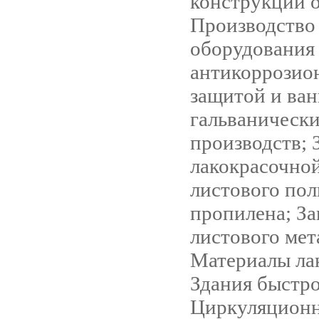
конструкций о
Производство
оборудования
антикоррозио
защитой и ван
гальваническ
производств; 
лакокрасочно
листового пол
пропилена; За
листового мет
Материалы ла
Здания быстр
Циркуляционн