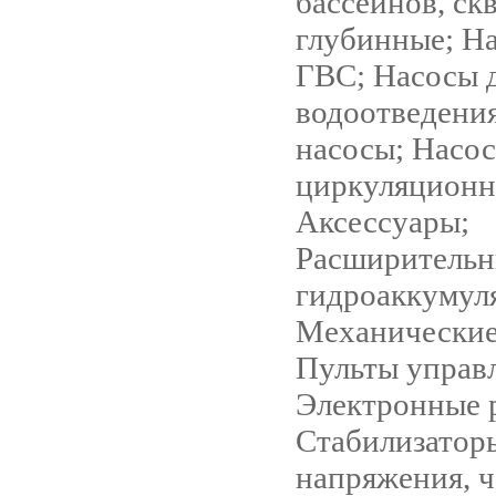
бассейнов, ск
глубинные; Н
ГВС; Насосы 
водоотведени
насосы; Насо
циркуляцион
Аксессуары;
Расширительн
гидроаккумул
Механические
Пульты управ
Электронные 
Стабилизатор
напряжения, 