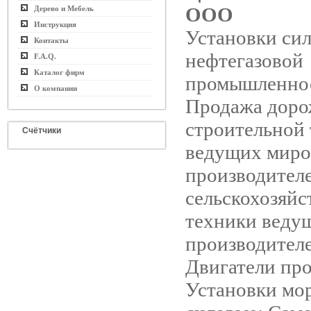
ООО
Дерево и Мебель
Инструкция
Установки сил
Контакты
нефтегазовой
F.A.Q.
Каталог фирм
промышленно
О компании
Продажа доро
строительной
Счётчики
ведущих мир
производител
сельскохозяйс
техники веду
производител
Двигатели пр
Установки мо