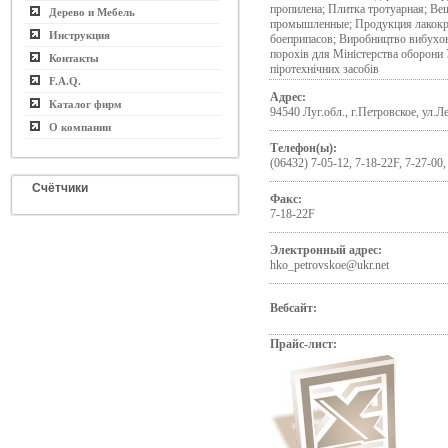
пропилена; Плитка тротуарная; Ве
Дерево и Мебель
промышленные; Продукция лакокра
Инструкция
боеприпасов; Виробництво вибухов
порохів для Міністерства оборони
Контакты
піротехнічних засобів
F.A.Q.
Адрес:
Каталог фирм
94540 Луг.обл., г.Петровское, ул.Л
О компании
Телефон(ы):
(06432) 7-05-12, 7-18-22F, 7-27-00,
Счётчики
Факс:
7-18-22F
Электронный адрес:
hko_petrovskoe@ukr.net
Вебсайт:
Прайс-лист: