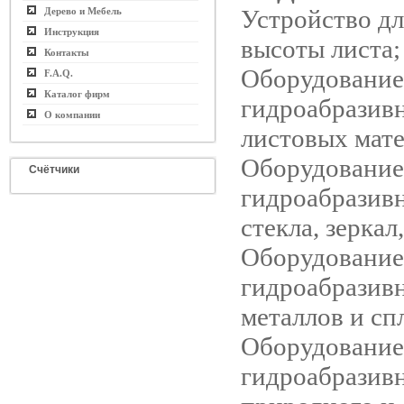
Устройство д
Дерево и Мебель
Инструкция
высоты листа;
Контакты
Оборудование
F.A.Q.
Каталог фирм
гидроабразив
О компании
листовых мате
Оборудование
Счётчики
гидроабразив
стекла, зеркал
Оборудование
гидроабразив
металлов и сп
Оборудование
гидроабразив