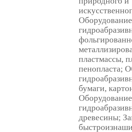
природного и
искусственног
Оборудование
гидроабразив
фольгированн
металлизиров
пластмассы, п
пенопласта; 
гидроабразив
бумаги, карто
Оборудование
гидроабразив
древесины; За
быстроизнаш