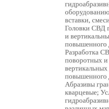
гидроабразив
оборудованию
вставки, смес
Головки СВД 
и вертикальн
повышенного 
Разработка С
поворотных и
вертикальных
повышенного 
Абразивы гра
кварцевые; Ус
гидроабразивн
различных мат