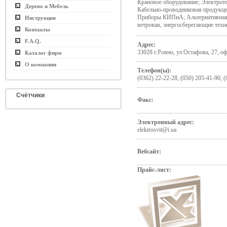
Крановое оборудование; Электрот
Дерево и Мебель
Кабельно-проводниковая продукци
Приборы КИПиА; Альтернативная э
Инструкция
ветровая, энергосберегающие техн
Контакты
F.A.Q.
Адрес:
33028 г.Ровно, ул.Остафова, 27, оф
Каталог фирм
О компании
Телефон(ы):
(0362) 22-22-28, (050) 205-41-90, 
Счётчики
Факс:
Электронный адрес:
elektrosvit@i.ua
Вебсайт:
Прайс-лист: