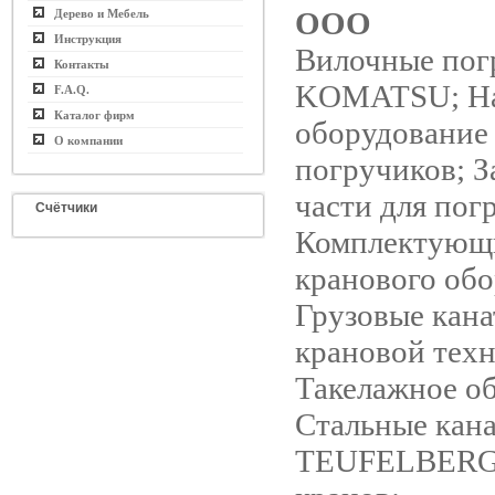
ООО
Дерево и Мебель
Инструкция
Вилочные пог
Контакты
KOMATSU; На
F.A.Q.
Каталог фирм
оборудование
О компании
погручиков; 
части для пог
Счётчики
Комплектующ
кранового обо
Грузовые кана
крановой техн
Такелажное о
Стальные кан
TEUFELBERG