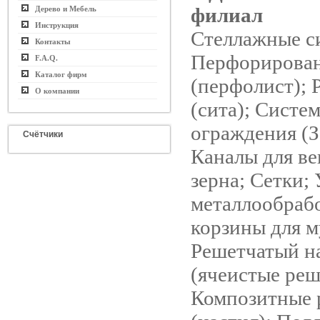
филиал
Дерево и Мебель
Инструкция
Стеллажные с
Контакты
Перфорирован
F.A.Q.
Каталог фирм
(перфолист); 
О компании
(сита); Систе
ограждения (З
Счётчики
Каналы для в
зерна; Сетки;
металлообрабо
корзины для м
Решетчатый н
(ячеистые реш
Композитные 