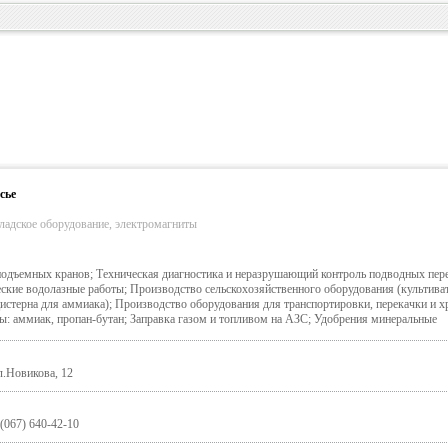
сье
ладское оборудование, электромагниты
подъемных кранов; Техническая диагностика и неразрушающий контроль подводных пер
кие водолазные работы; Производство сельскохозяйственного оборудования (культива
цистерна для аммиака); Производство оборудования для транспортировки, перекачки и х
: аммиак, пропан-бутан; Заправка газом и топливом на АЗС; Удобрения минеральные
л.Новикова, 12
 (067) 640-42-10