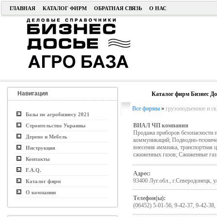
ГЛАВНАЯ
КАТАЛОГ ФИРМ
ОБРАТНАЯ СВЯЗЬ
О НАС
Навигация
Каталог фирм Бизнес До
Все фирмы
»
грузоподъемное и ск
Базы по агробизнесу 2021
ВИАЛ ЧП компания
Строительство Украины
Продажа приборов безопасности 
Дерево и Мебель
коммуникаций; Подводно-техничес
внесения аммиака, транспортная 
Инструкция
сжиженных газов; Сжиженные газы
Контакты
F.A.Q.
Адрес:
93400 Луг.обл., г.Северодонецк, у
Каталог фирм
О компании
Телефон(ы):
(06452) 5-01-56, 9-42-37, 9-42-38,