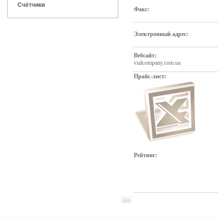
Счётчики
Факс:
Электронный адрес:
Вебсайт:
vialcompany.com.ua
Прайс-лист:
Рейтинг: