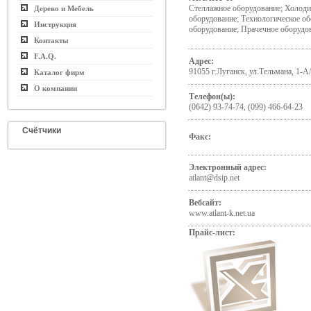
Стеллажное оборудование; Холоди
Дерево и Мебель
оборудование; Технологическое о
Инструкция
оборудование; Прачечное оборудо
Контакты
F.A.Q.
Адрес:
91055 г.Луганск, ул.Тельмана, 1-А
Каталог фирм
О компании
Телефон(ы):
(0642) 93-74-74, (099) 466-64-23
Счётчики
Факс:
Электронный адрес:
atlant@dsip.net
Вебсайт:
www.atlant-k.net.ua
Прайс-лист: