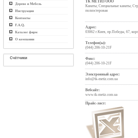
ТК МЕТИЗ ООО
Дерево и Мебель
Канаты; Специальные канаты; Ст
полиэстеровая
Инструкция
Контакты
F.A.Q.
Адрес:
03062 г.Киев, пр.Победы, 67, кор
Каталог фирм
О компании
Телефон(ы):
(044) 206-10-21F
Счётчики
Факс:
(044) 206-10-21F
Электронный адрес:
info@tk-metiz.com.ua
Вебсайт:
www.tk-metiz.com.ua
Прайс-лист: