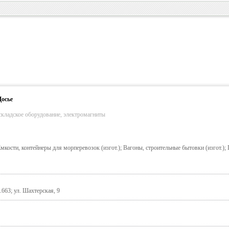
Досье
складское оборудование, электромагниты
Емкости, контейнеры для морперевозок (изгот.); Вагоны, строительные бытовки (изгот.);
.663; ул. Шахтерская, 9