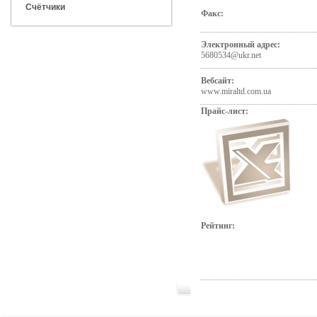
Счётчики
Факс:
Электронный адрес:
5680534@ukr.net
Вебсайт:
www.miraltd.com.ua
Прайс-лист:
Рейтинг: