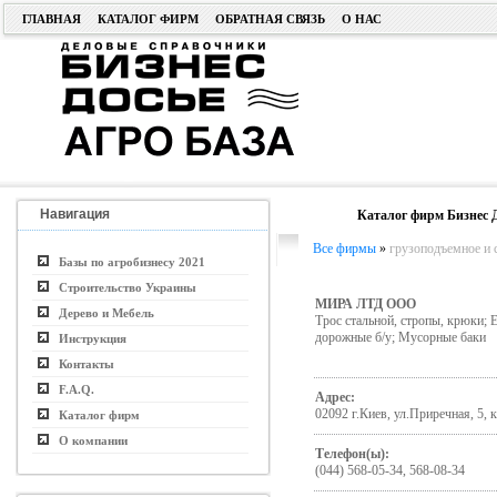
ГЛАВНАЯ
КАТАЛОГ ФИРМ
ОБРАТНАЯ СВЯЗЬ
О НАС
Навигация
Каталог фирм Бизнес 
Все фирмы
»
грузоподъемное и 
Базы по агробизнесу 2021
Строительство Украины
МИРА ЛТД ООО
Дерево и Мебель
Трос стальной, стропы, крюки; 
дорожные б/у; Мусорные баки
Инструкция
Контакты
F.A.Q.
Адрес:
02092 г.Киев, ул.Приречная, 5, к
Каталог фирм
О компании
Телефон(ы):
(044) 568-05-34, 568-08-34