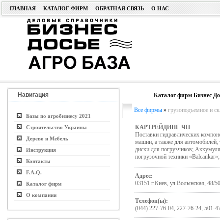
ГЛАВНАЯ
КАТАЛОГ ФИРМ
ОБРАТНАЯ СВЯЗЬ
О НАС
Навигация
Каталог фирм Бизнес До
Все фирмы
»
грузоподъемное и ск
Базы по агробизнесу 2021
КАРТРЕЙДИНГ ЧП
Строительство Украины
Поставки гидравлических компон
Дерево и Мебель
машин, а также для автомобилей, 
диски для погрузчиков; Аккумуля
Инструкция
погрузочной техники «Balcankar»;
Контакты
F.A.Q.
Адрес:
03151 г.Киев, ул.Волынская, 48/5
Каталог фирм
О компании
Телефон(ы):
(044) 227-76-04, 227-76-24, 501-4