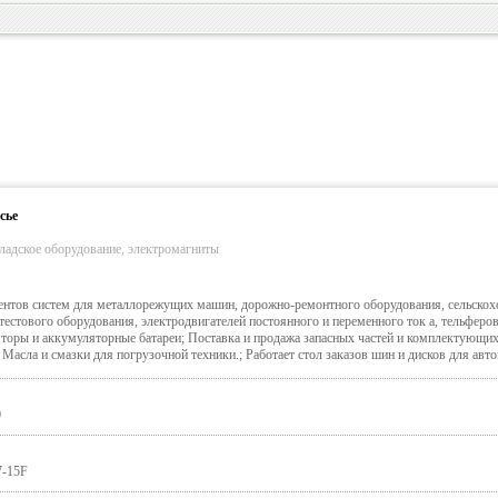
сье
ладское оборудование, электромагниты
ентов систем для металлорежущих машин, дорожно-ремонтного оборудования, сельскох
тестового оборудования, электродвигателей постоянного и переменного ток а, тельферо
торы и аккумуляторные батареи; Поставка и продажа запасных частей и комплектующих
 Масла и смазки для погрузочной техники.; Работает стол заказов шин и дисков для авт
0
7-15F