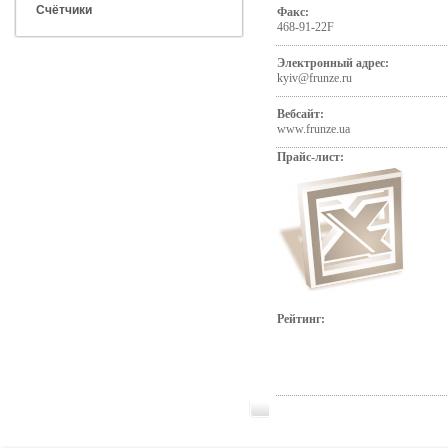
Счётчики
Факс:
468-91-22F
Электронный адрес:
kyiv@frunze.ru
Вебсайт:
www.frunze.ua
Прайс-лист:
Рейтинг: