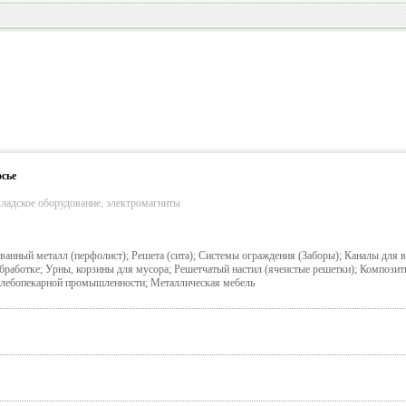
сье
кладское оборудование, электромагниты
анный металл (перфолист); Решета (сита); Системы ограждения (Заборы); Каналы для 
обработке; Урны, корзины для мусора; Решетчатый настил (ячеистые решетки); Компози
 хлебопекарной промышленности; Металлическая мебель