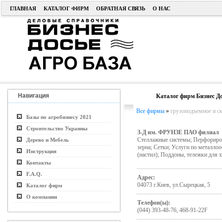
ГЛАВНАЯ
КАТАЛОГ ФИРМ
ОБРАТНАЯ СВЯЗЬ
О НАС
Навигация
Каталог фирм Бизнес До
Все фирмы
»
грузоподъемное и с
Базы по агробизнесу 2021
Строительство Украины
З-Д им. ФРУНЗЕ ПАО филиал
Стеллажные системы; Перфориров
Дерево и Мебель
зерна; Сетки; Услуги по металло
Инструкция
(настил); Поддоны, тележки для
Контакты
F.A.Q.
Адрес:
04073 г.Киев, ул.Сырецкая, 5
Каталог фирм
О компании
Телефон(ы):
(044) 393-48-76, 468-91-22F