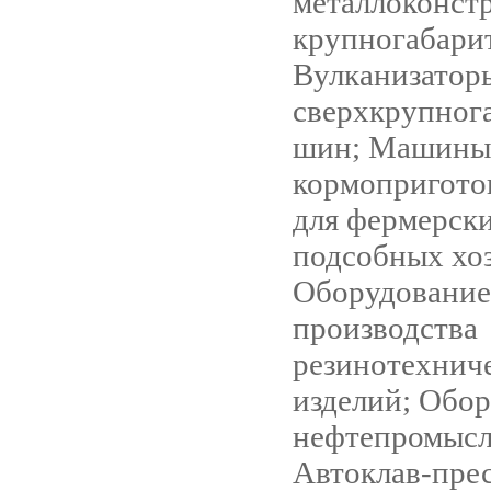
металлоконстр
крупногабари
Вулканизаторы
сверхкрупног
шин; Машины
кормопригото
для фермерск
подсобных хоз
Оборудование
производства
резинотехнич
изделий; Обо
нефтепромысл
Автоклав-пре