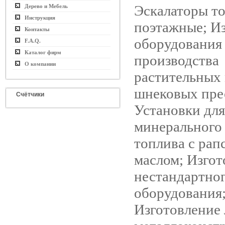
Эскалаторы т
Дерево и Мебель
Инструкция
поэтажные; И
Контакты
оборудования
F.A.Q.
Каталог фирм
производства
О компании
растительных 
шнековых пре
Счётчики
Установки дл
минерального
топлива с ра
маслом; Изгот
нестандартно
оборудования
Изготовление