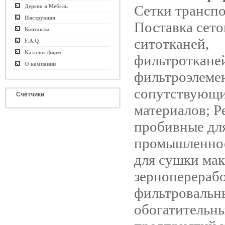
Сетки трансп
Дерево и Мебель
Инструкция
Поставка сето
Контакты
ситотканей,
F.A.Q.
Каталог фирм
фильтроткане
О компании
фильтроэлеме
сопутствующ
Счётчики
материалов; Р
пробивные дл
промышленнос
для сушки мак
зерноперерабо
фильтровальн
обогатительны