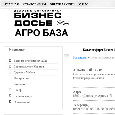
ГЛАВНАЯ
КАТАЛОГ ФИРМ
ОБРАТНАЯ СВЯЗЬ
О НАС
Навигация
Каталог фирм Бизнес 
Все фирмы
»
грузоподъемное и 
Базы по агробизнесу 2021
Строительство Украины
АЛЬЯНС-ОЙЛ ООО
Дерево и Мебель
Поставка общепромышленной, пи
(транспортерной) ленты
Инструкция
Контакты
F.A.Q.
Адрес:
83001 г.Донецк, ул.Артема, 71
Каталог фирм
О компании
Телефон(ы):
(062) 348-80-98, 348-80-99, (050