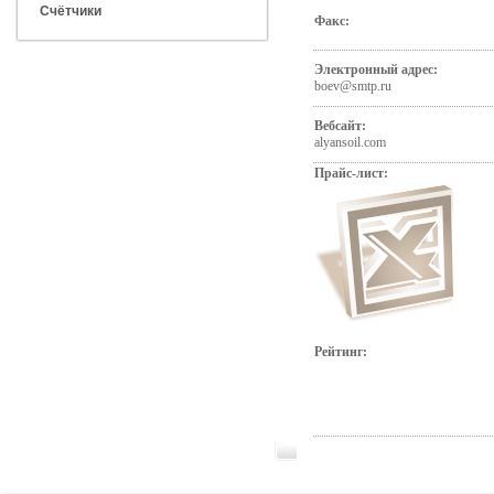
Счётчики
Факс:
Электронный адрес:
boev@smtp.ru
Вебсайт:
alyansoil.com
Прайс-лист:
Рейтинг: