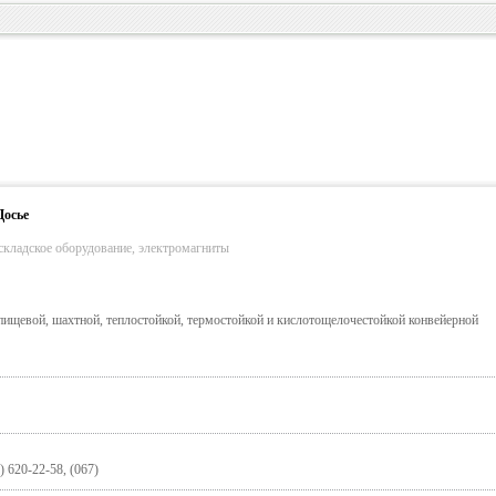
Досье
складское оборудование, электромагниты
щевой, шахтной, теплостойкой, термостойкой и кислотощелочестойкой конвейерной
) 620-22-58, (067)