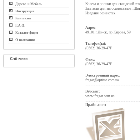
Колеса и ролики для складской те
Дерево и Мебель
Запчасти для автосамосвалов; Ши
Инструкция
Изделия резинотех.
Контакты
F.A.Q.
Адрес:
49101 г.Дн-ск, пр.Кирова, 59
Каталог фирм
О компании
Телефон(ы):
(0562) 36-29-47F
Счётчики
Факс:
(0562) 36-29-47F
Электронный адрес:
fregat@optima.com.ua
Вебсайт:
www.fregat.com.ua
Прайс-лист: