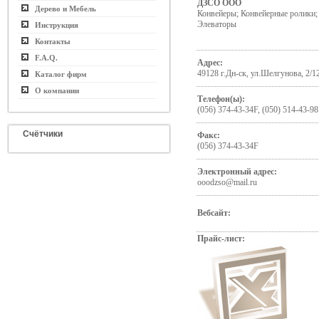
ДЗСО ООО
Дерево и Мебель
Конвейеры; Конвейерные ролики;
Элеваторы
Инструкция
Контакты
F.A.Q.
Адрес:
49128 г.Дн-ск, ул.Шелгунова, 2/1
Каталог фирм
О компании
Телефон(ы):
(056) 374-43-34F, (050) 514-43-98
Счётчики
Факс:
(056) 374-43-34F
Электронный адрес:
ooodzso@mail.ru
Вебсайт:
Прайс-лист: