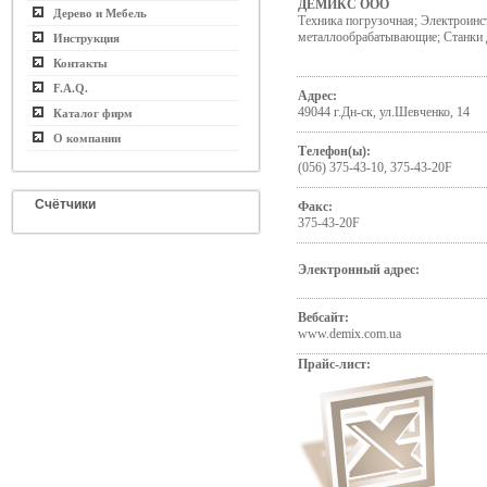
ДЕМИКС ООО
Дерево и Мебель
Техника погрузочная; Электроинс
металлообрабатывающие; Станки
Инструкция
Контакты
F.A.Q.
Адрес:
49044 г.Дн-ск, ул.Шевченко, 14
Каталог фирм
О компании
Телефон(ы):
(056) 375-43-10, 375-43-20F
Счётчики
Факс:
375-43-20F
Электронный адрес:
Вебсайт:
www.demix.com.ua
Прайс-лист: